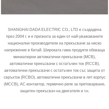
SHANGHAI DADA ELECTRIC CO., LTD е създадена
през 2004 г. и е призната за един от най-уважаваните
национални производители на прекъсвачи за ниско
напрежение в Китай. Широката гама продукти обхваща
миниатюрни автоматични прекъсвачи (MCB),
автоматични прекъсвачи с остатъчен ток (RCCB),
автоматични прекъсвачи с остатъчен ток със защита от
свръхток (RCBO), автоматични прекъсвачи в лят корпус
(MCCB), AC контактор, термично реле за претоварване,
защитен прекъсвач на двигателя и т.н.