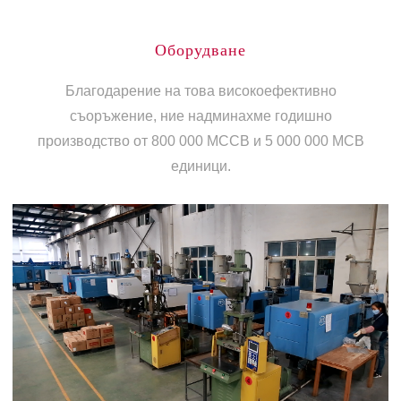
Оборудване
Благодарение на това високоефективно
съоръжение, ние надминахме годишно
производство от 800 000 MCCB и 5 000 000 MCB
единици.