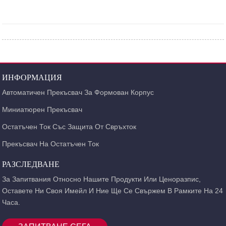
ИНФОРМАЦИЯ
Автоматичен Прекъсвач За Формован Корпус
Миниатюрен Прекъсвач
Остатъчен Ток Със Защита От Свръхток
Прекъсвач На Остатъчен Ток
РАЗСЛЕДВАНЕ
За Запитвания Относно Нашите Продукти Или Ценоразпис,
Оставете Ни Своя Имейл И Ние Ще Се Свържем В Рамките На 24
Часа.