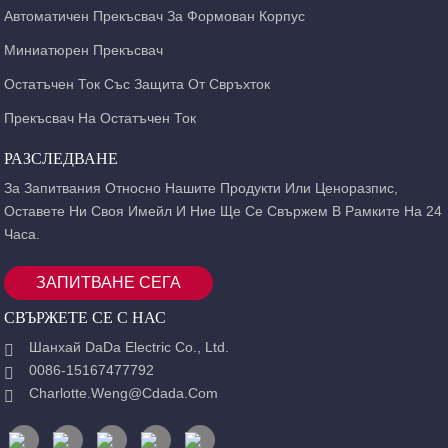
Автоматичен Прекъсвач За Формован Корпус
Миниатюрен Прекъсвач
Остатъчен Ток Със Защита От Свръхток
Прекъсвач На Остатъчен Ток
РАЗСЛЕДВАНЕ
За Запитвания Относно Нашите Продукти Или Ценоразпис,
Оставете Ни Своя Имейл И Ние Ще Се Свържем В Рамките На 24
Часа.
ЗАПИТВАНЕ СЕГА
СВЪРЖЕТЕ СЕ С НАС
Шанхай DaDa Electric Co., Ltd.
0086-15167477792
Charlotte.weng@cdada.com