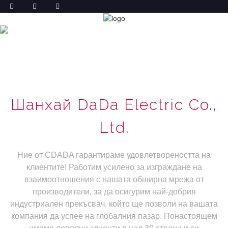
СВЪРЖЕТЕ СЕ С НАС
У ДОМА
СВЪРЖЕТЕ СЕ С НАС
Шанхай DaDa Electric Co.,
Ltd.
Ние от CDADA гарантираме удовлетвореността на
клиентите! Работим усилено за изграждане на
взаимоотношения с нашата обширна мрежа от
производители, за да осигурим най-добрия
индустриален прекъсвач, който ще позволи на вашата
компания да успее на глобалния пазар. Понастоящем