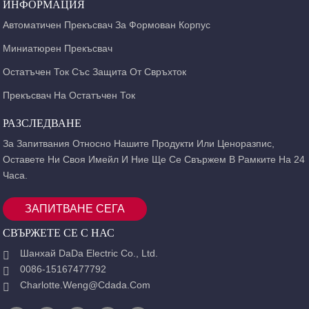
ИНФОРМАЦИЯ
Автоматичен Прекъсвач За Формован Корпус
Миниатюрен Прекъсвач
Остатъчен Ток Със Защита От Свръхток
Прекъсвач На Остатъчен Ток
РАЗСЛЕДВАНЕ
За Запитвания Относно Нашите Продукти Или Ценоразпис,
Оставете Ни Своя Имейл И Ние Ще Се Свържем В Рамките На 24
Часа.
ЗАПИТВАНЕ СЕГА
СВЪРЖЕТЕ СЕ С НАС
Шанхай DaDa Electric Co., Ltd.
0086-15167477792
Charlotte.weng@cdada.com