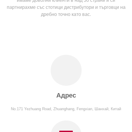
имаме доволни клиенти в над 30 страни и си
партнирахме със стотици дистрибутори и търговци на
дребно точно като вас.
Адрес
No.171 Yezhuang Road, Zhuanghang, Fengxian, Шанхай, Китай