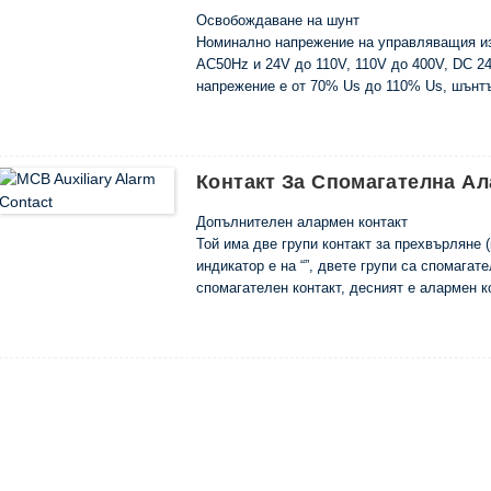
Освобождаване на шунт
Номинално напрежение на управляващия из
AC50Hz и 24V до 110V, 110V до 400V, DC 24
напрежение е от 70% Us до 110% Us, шънт
прекъсне прекъсвача.
Контакт За Спомагателна А
Допълнителен алармен контакт
Той има две групи контакт за прехвърляне (
индикатор е на “”, двете групи са спомагате
спомагателен контакт, десният е алармен к