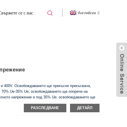
Свържете се с нас
Английски
MCCB АКСЕСОАР
прежение
 и 400V. Освобождаването ще прекъсне прекъсвача,
у 70% Ue-35% Ue; освобождаването ще попречи на
телното напрежение е под 35% Ue; освобождаването ще
о напрежение е между 85% Ue-110% Ue.
РАЗСЛЕДВАНЕ
ДЕТАЙЛ