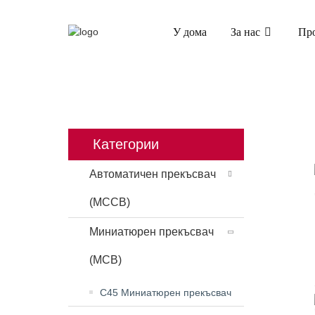
У дома
За нас
Пр
У ДОМА
ПРОД
Категории
Автоматичен прекъсвач
(MCCB)
Миниатюрен прекъсвач
(MCB)
C45 Миниатюрен прекъсвач