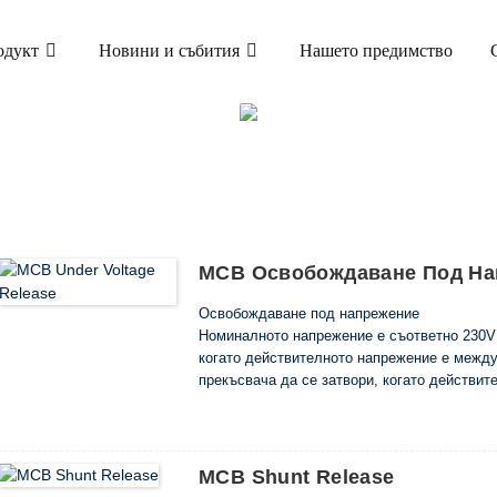
одукт
Новини и събития
Нашето предимство
ПРОДУКТ
УКТИ
МИНИАТЮРЕН ПРЕКЪСВАЧ (MCB)
MCB Освобождаване Под На
Освобождаване под напрежение
Номиналното напрежение е съответно 230V
когато действителното напрежение е межд
прекъсвача да се затвори, когато действи
затвори прекъсвача, когато действителнот
MCB Shunt Release