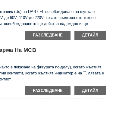
точник (Us) на DAB7-FL освобождаване на шунта е
V до 60V, 110V до 220V, когато приложеното токово
ът освобождаването ще действа надеждно и ще
РАЗСЛЕДВАНЕ
ДЕТАЙЛ
ларма На MCB
както е показано на фигурата по-долу), когато жълтият
лни контакти, когато жълтият индикатор е на “”, лявата е
онтакт.
РАЗСЛЕДВАНЕ
ДЕТАЙЛ