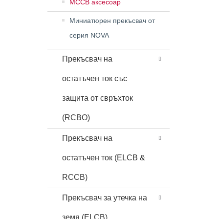
MCCB аксесоар
Миниатюрен прекъсвач от
серия NOVA
Прекъсвач на
остатъчен ток със
защита от свръхток
(RCBO)
Прекъсвач на
остатъчен ток (ELCB &
RCCB)
Прекъсвач за утечка на
земя (ELCB)