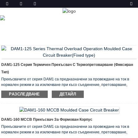
ПРОДУКТ
У ДОМА
ПРОДУКТИ
DAM1-125 Серия Термичен Прекъсвач С Термопретоварване (фиксиран
Тип)
Прекъсвачите от серия DAM1 са предназначени за провеждане на ток в
нормален режим и за изключване при късо съединение, претоварване,
недопустимо повдигане, както и оперативно задействане и изключване на
РАЗСЛЕДВАНЕ
ДЕТАЙЛ
части от електрическата верига. Те са проектирани за използване в
електрически агрегати с работно напрежение, ограничено до 400V за
номинален ток от 12,5 до 1600A.
Те отговарят на изискванията на EN 60947-1, EN 60947-2
DAM1-160 MCCB Прекъсвач За Формован Корпус
Прекъсвачите от серия DAM1 са предназначени за провеждане на ток в
нормален режим и за изключване при късо съединение, претоварване,
недопустимо повдигане, както и оперативно задействане и изключване на