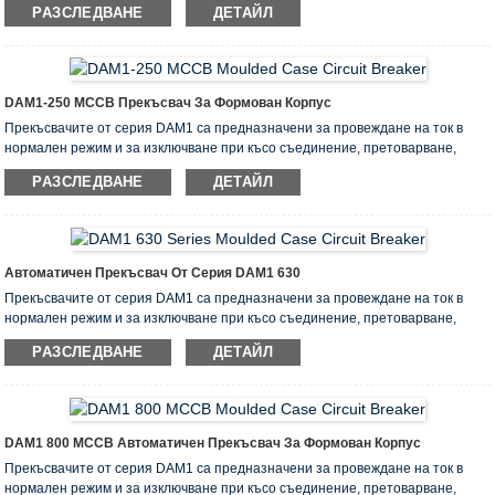
РАЗСЛЕДВАНЕ
ДЕТАЙЛ
части от електрическата верига. Те са проектирани за използване в
електрически агрегати с работно напрежение, ограничено до 400V за
номинален ток от 12,5 до 1600A.
Те отговарят на изискванията на EN 60947-1, EN 60947-2
DAM1-250 MCCB Прекъсвач За Формован Корпус
Прекъсвачите от серия DAM1 са предназначени за провеждане на ток в
нормален режим и за изключване при късо съединение, претоварване,
недопустимо повдигане, както и оперативно задействане и изключване на
РАЗСЛЕДВАНЕ
ДЕТАЙЛ
части от електрическата верига. Те са проектирани за използване в
електрически агрегати с работно напрежение, ограничено до 400V за
номинален ток от 12,5 до 1600A.
Те отговарят на изискванията на EN 60947-1, EN 60947-2.
Автоматичен Прекъсвач От Серия DAM1 630
Прекъсвачите от серия DAM1 са предназначени за провеждане на ток в
нормален режим и за изключване при късо съединение, претоварване,
недопустимо повдигане, както и оперативно задействане и изключване на
РАЗСЛЕДВАНЕ
ДЕТАЙЛ
части от електрическата верига. Те са проектирани за използване в
електрически агрегати с работно напрежение, ограничено до 400V за
номинален ток от 12,5 до 1600A.
Те отговарят на изискванията на EN 60947-1, EN 60947-2.
DAM1 800 MCCB Автоматичен Прекъсвач За Формован Корпус
Прекъсвачите от серия DAM1 са предназначени за провеждане на ток в
нормален режим и за изключване при късо съединение, претоварване,