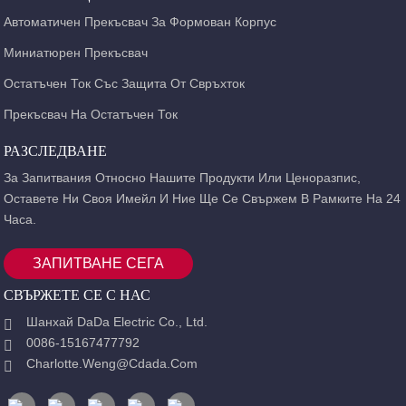
Автоматичен Прекъсвач За Формован Корпус
Миниатюрен Прекъсвач
Остатъчен Ток Със Защита От Свръхток
Прекъсвач На Остатъчен Ток
РАЗСЛЕДВАНЕ
За Запитвания Относно Нашите Продукти Или Ценоразпис,
Оставете Ни Своя Имейл И Ние Ще Се Свържем В Рамките На 24
Часа.
ЗАПИТВАНЕ СЕГА
СВЪРЖЕТЕ СЕ С НАС
Шанхай DaDa Electric Co., Ltd.
0086-15167477792
Charlotte.weng@cdada.com