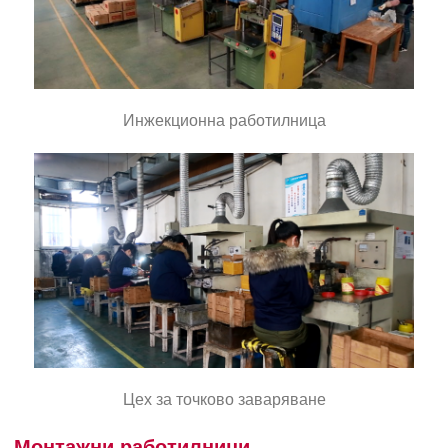
Инжекционна работилница
Цех за точково заваряване
Монтажни работилници