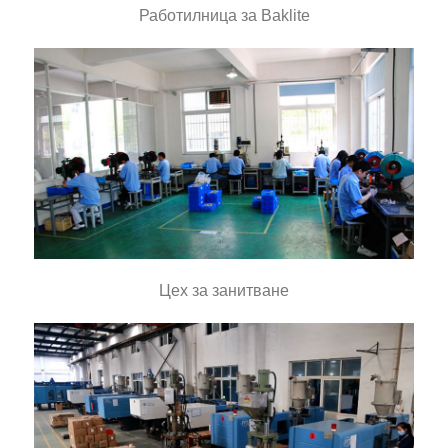
Работилница за Baklite
Цех за занитване