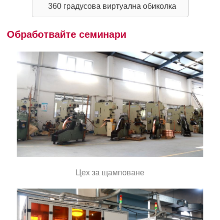
360 градусова виртуална обиколка
Обработвайте семинари
Цех за щамповане