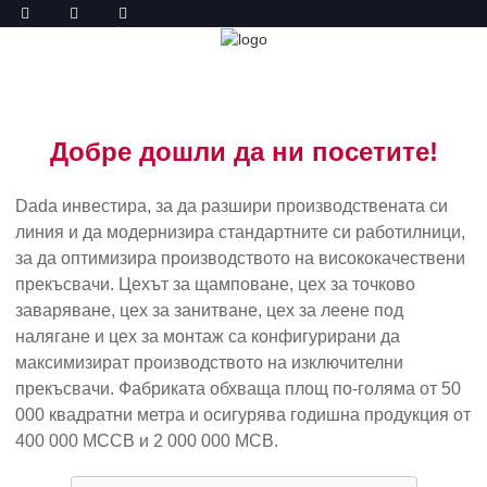
ФАБРИЧНА ОБИКОЛКА
У ДОМА
ФАБРИЧНА ОБИКОЛКА
Добре дошли да ни посетите!
Dada инвестира, за да разшири производствената си
линия и да модернизира стандартните си работилници,
за да оптимизира производството на висококачествени
прекъсвачи. Цехът за щамповане, цех за точково
заваряване, цех за занитване, цех за леене под
налягане и цех за монтаж са конфигурирани да
максимизират производството на изключителни
прекъсвачи. Фабриката обхваща площ по-голяма от 50
000 квадратни метра и осигурява годишна продукция от
400 000 MCCB и 2 000 000 MCB.