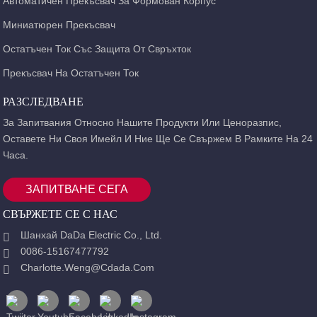
Автоматичен Прекъсвач За Формован Корпус
Миниатюрен Прекъсвач
Остатъчен Ток Със Защита От Свръхток
Прекъсвач На Остатъчен Ток
РАЗСЛЕДВАНЕ
За Запитвания Относно Нашите Продукти Или Ценоразпис,
Оставете Ни Своя Имейл И Ние Ще Се Свържем В Рамките На 24
Часа.
ЗАПИТВАНЕ СЕГА
СВЪРЖЕТЕ СЕ С НАС
Шанхай DaDa Electric Co., Ltd.
0086-15167477792
Charlotte.weng@cdada.com