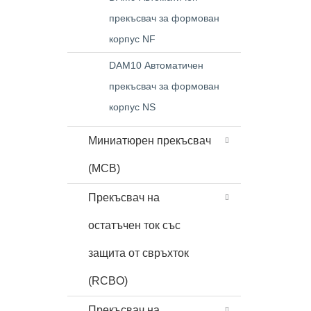
прекъсвач за формован
корпус NF
DAM10 Автоматичен
прекъсвач за формован
корпус NS
Миниатюрен прекъсвач
(MCB)
Прекъсвач на
остатъчен ток със
защита от свръхток
(RCBO)
Прекъсвач на