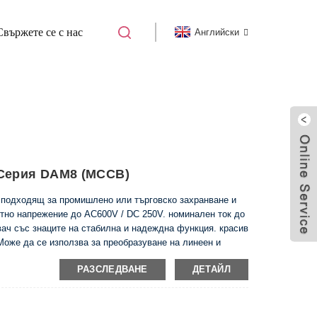
Свържете се с нас
Английски
ПРЕКЪСВАЧ ЗА ФОРМОВАН КОРПУС ABN
 Серия DAM8 (MCCB)
 подходящ за промишлено или търговско захранване и
отно напрежение до AC600V / DC 250V. номинален ток до
вач със знаците на стабилна и надеждна функция. красив
Може да се използва за преобразуване на линеен и
пи и за инсталиране на аксесоари, които имат защитна
РАЗСЛЕДВАНЕ
ДЕТАЙЛ
ение под напрежение. Продуктът може да инсталира
латка, той също така може да оборудва апарат за ръчно
вигателя за дистанционно управление.