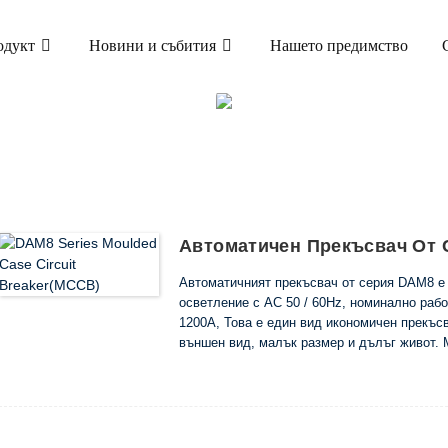
одукт
Новини и събития
Нашето предимство
ПРОДУКТ
 ПРЕКЪСВАЧ (MCCB)
DAM8 АВТОМАТИЧЕН 
Автоматичен Прекъсвач От
Автоматичният прекъсвач от серия DAM8 е
осветление с AC 50 / 60Hz, номинално раб
1200A, Това е един вид икономичен прекъс
външен вид, малък размер и дълъг живот. 
рядък стартов двигател. Може да се прикре
функция за избягване на загуба на напреж
свързваща линия с предна дъска и задна п
управление или апарат за управление на д