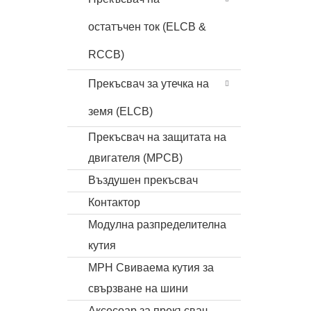
остатъчен ток (ELCB &
RCCB)
Прекъсвач за утечка на
земя (ELCB)
Прекъсвач на защитата на
двигателя (MPCB)
Въздушен прекъсвач
Контактор
Модулна разпределителна
кутия
MPH Свиваема кутия за
свързване на шини
Аксесоар за прекъсвач