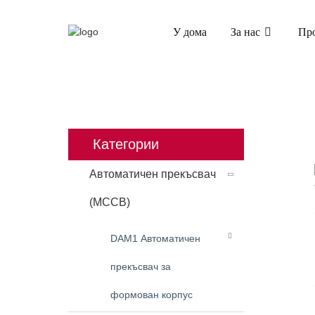
У дома
За нас
Пр
У ДОМА
ПРОДУКТИ
АВТОМАТИЧЕН
Категории
Автоматичен прекъсвач
(MCCB)
DAM1 Автоматичен
прекъсвач за
формован корпус