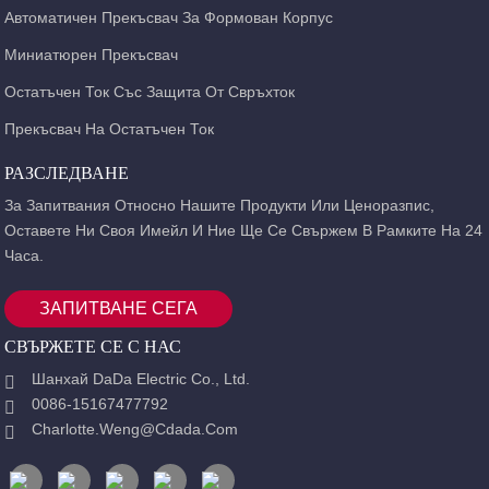
Автоматичен Прекъсвач За Формован Корпус
Миниатюрен Прекъсвач
Остатъчен Ток Със Защита От Свръхток
Прекъсвач На Остатъчен Ток
РАЗСЛЕДВАНЕ
За Запитвания Относно Нашите Продукти Или Ценоразпис,
Оставете Ни Своя Имейл И Ние Ще Се Свържем В Рамките На 24
Часа.
ЗАПИТВАНЕ СЕГА
СВЪРЖЕТЕ СЕ С НАС
Шанхай DaDa Electric Co., Ltd.
0086-15167477792
Charlotte.weng@cdada.com