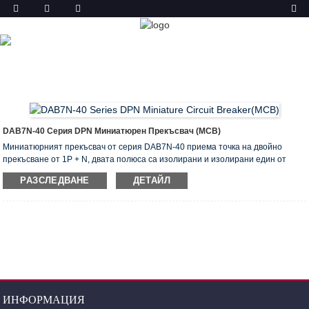
ПРОДУКТ
У ДОМА
ПРОДУКТИ
МИНИАТЮРЕН ПРЕКЪСВАЧ
(MCB)
DAB7N-40 DPN MCB
DAB7N-40 Серия DPN Миниатюрен Прекъсвач (MCB)
Миниатюрният прекъсвач от серия DAB7N-40 приема точка на двойно
прекъсване от 1P + N, двата полюса са изолирани и изолирани един от
друг, при синхронна работа, N-полюсът винаги ще направи първи и ще се
РАЗСЛЕДВАНЕ
ДЕТАЙЛ
счупи по-късно, което гарантира капацитет на прекъсване на
електрическата дъга на защитен стълб, също така осигурява безопасност
на контролирани вериги и електрическо оборудване.
ИНФОРМАЦИЯ