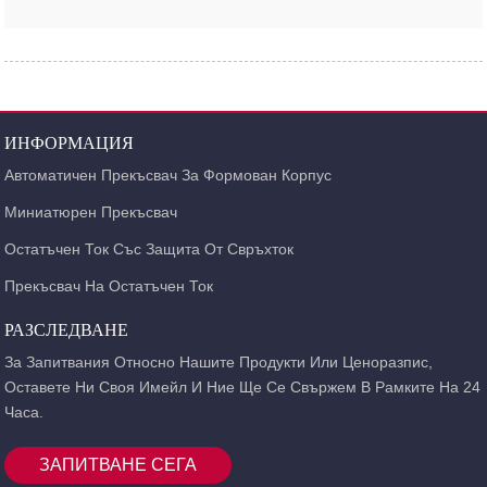
ИНФОРМАЦИЯ
Автоматичен Прекъсвач За Формован Корпус
Миниатюрен Прекъсвач
Остатъчен Ток Със Защита От Свръхток
Прекъсвач На Остатъчен Ток
РАЗСЛЕДВАНЕ
За Запитвания Относно Нашите Продукти Или Ценоразпис,
Оставете Ни Своя Имейл И Ние Ще Се Свържем В Рамките На 24
Часа.
ЗАПИТВАНЕ СЕГА