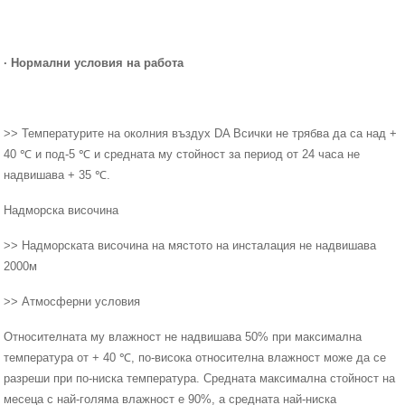
·
Нормални условия на работа
>> Температурите на околния въздух DA Всички не трябва да са над +
40 ℃ и под-5 ℃ и средната му стойност за период от 24 часа не
надвишава + 35 ℃.
Надморска височина
>> Надморската височина на мястото на инсталация не надвишава
2000м
>> Атмосферни условия
Относителната му влажност не надвишава 50% при максимална
температура от + 40 ℃, по-висока относителна влажност може да се
разреши при по-ниска температура. Средната максимална стойност на
месеца с най-голяма влажност е 90%, а средната най-ниска