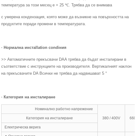
температура за този месец е + 25 ℃. Трябва да се внимава
с умерена кондензация, която може да възникне на повърхността на
продуктите поради промени в температурата.
·
Нормална инста
ll
ation cond
i
ния
>> Автоматичните прекъсвачи DAA трябва да бъдат инсталирани в
съответствие с инструкциите на производителя. Вертикалният наклон
на прекъсвачите DA Всички не трябва да надвишават 5 °
·
Категория на инсталиране
Номинално работно напрежение
Категория на инсталиране
380 / 400V
660
Електрическа верига