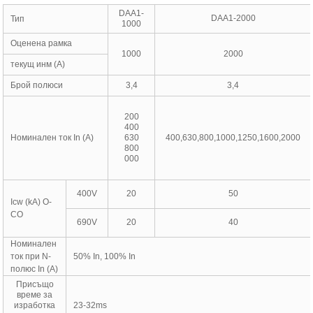
DAA1-
DAA1-2000
Тип
1000
Оценена рамка
1000
2000
текущ инм (A)
Брой полюси
3,4
3,4
200
400
Номинален ток In (A)
630
400,630,800,1000,1250,1600,2000
800
000
400V
20
50
Icw (kA) O-
CO
690V
20
40
Номинален
ток при N-
50% In, 100% In
полюс In (A)
Присъщо
време за
изработка
23-32ms