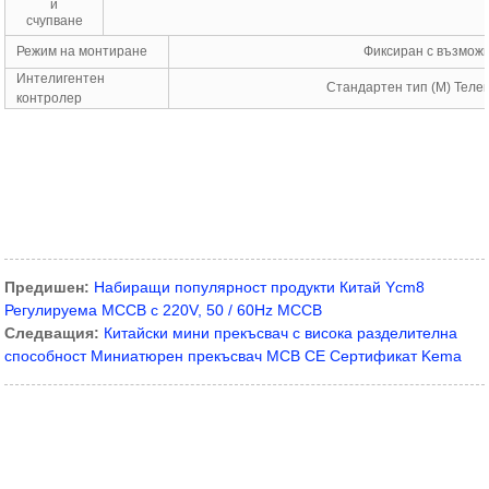
и
счупване
Режим на монтиране
Фиксиран с възможн
Интелигентен
Стандартен тип (M) Теле
контролер
Предишен:
Набиращи популярност продукти Китай Ycm8
Регулируема MCCB с 220V, 50 / 60Hz MCCB
Следващия:
Китайски мини прекъсвач с висока разделителна
способност Миниатюрен прекъсвач MCB CE Сертификат Kema