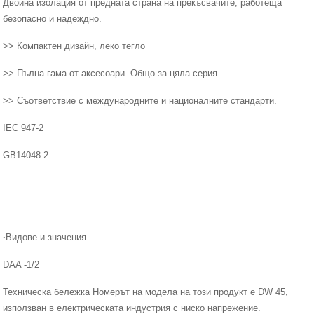
Двойна изолация от предната страна на прекъсвачите, работеща
безопасно и надеждно.
>> Компактен дизайн, леко тегло
>> Пълна гама от аксесоари. Общо за цяла серия
>> Съответствие с международните и националните стандарти.
IEC 947-2
GB14048.2
·
Видове и значения
DAA -1/2
Техническа бележка Номерът на модела на този продукт е DW 45,
използван в електрическата индустрия с ниско напрежение.