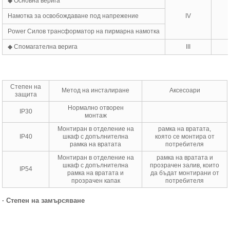
◆ Основна верига
Намотка за освобождаване под напрежение
IV
Power Силов трансформатор на пирмарна намотка
◆ Спомагателна верига
III
Степен на
Метод на инсталиране
Аксесоари
защита
Нормално отворен
IP30
монтаж
Монтиран в отделение на
рамка на вратата,
IP40
шкаф с допълнителна
която се монтира от
рамка на вратата
потребителя
Монтиран в отделение на
рамка на вратата и
шкаф с допълнителна
прозрачен залив, които
IP54
рамка на вратата и
да бъдат монтирани от
прозрачен капак
потребителя
·
Степен на замърсяване