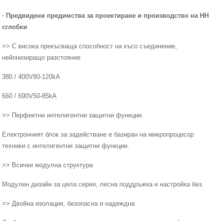
· Предвидени предимства за проектиране и производство на НН
сглобки
>> С висока прекъсваща способност на късо съединение,
нейонизиращо разстояние
380 / 400V80-120kA
660 / 690V50-85kA
>> Перфектни интелигентни защитни функции.
Електронният блок за задействане е базиран на микропроцесор
техники с интелигентни защитни функции.
>> Всички модулна структура
Модулен дизайн за цяла серия, лесна поддръжка и настройка без.
>> Двойна изолация, безопасна и надеждна