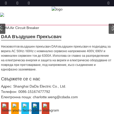
ПРОДУКТ
У ДОМА
ПРОДУКТИ
ВЪЗДУШЕН ПРЕКЪСВАЧ
DAA Въздушен Прекъсвач
Нисковолтов въздушен прекъсвач DAA въздушен прекъсвач е подходящ за
верига AC 50Hz / 60Hz с номинално сервизно напрежение 400V, 690V и
номинален сервизен ток до 6300A. Използва се главно за разпределение
на електрическа енергия и защита на вериги и електрическо оборудване от
повреда при претоварване, под напрежение, късо съединение и
еднофазно заземяване.
Свържете се с нас
Адрес: Shanghai DaDa Electric Co., Ltd.
Телефон:
0086-15167477792
Електронна поща:
charlotte.weng@cdada.com