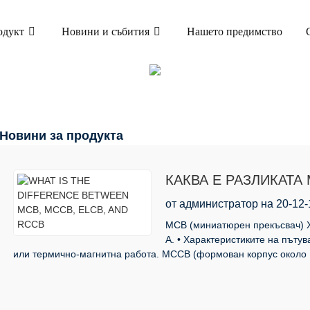
одукт
Новини и събития
Нашето предимство
НОВИНИ
У ДОМА
НОВИНИ
Новини за продукта
КАКВА Е РАЗЛИКАТА
RCCB
от администратор на 20-12-
MCB (миниатюрен прекъсвач) Х
А. • Характеристиките на пътув
или термично-магнитна работа. MCCB (формован корпус около .