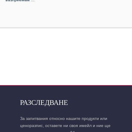
РАЗСЛЕДВАНЕ
За запитвания относно нашите продукти или
ценоразпис, оставете ни своя имейл и ние ще