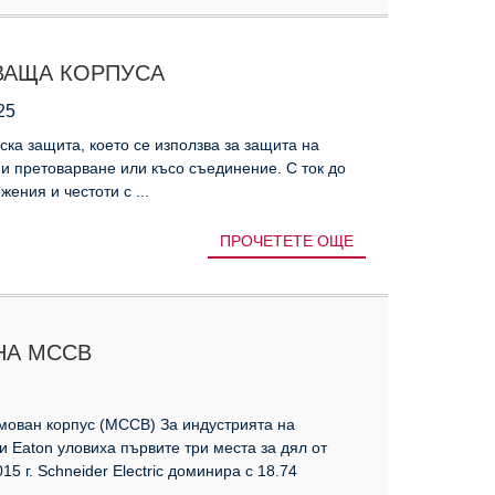
ВАЩА КОРПУСА
25
ска защита, което се използва за защита на
ни претоварване или късо съединение. С ток до
ения и честоти с ...
ПРОЧЕТЕТЕ ОЩЕ
НА MCCB
мован корпус (MCCB) За индустрията на
и Eaton уловиха първите три места за дял от
 г. Schneider Electric доминира с 18.74