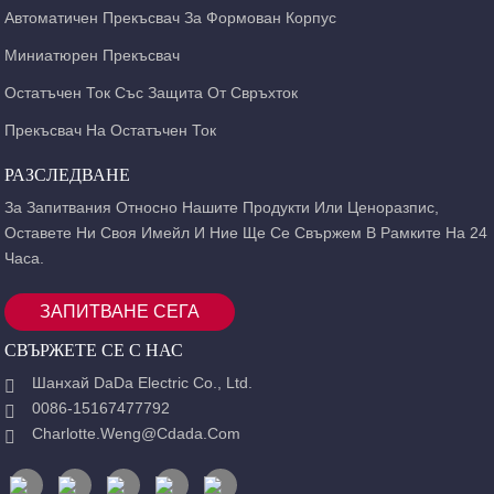
Автоматичен Прекъсвач За Формован Корпус
Миниатюрен Прекъсвач
Остатъчен Ток Със Защита От Свръхток
Прекъсвач На Остатъчен Ток
РАЗСЛЕДВАНЕ
За Запитвания Относно Нашите Продукти Или Ценоразпис,
Оставете Ни Своя Имейл И Ние Ще Се Свържем В Рамките На 24
Часа.
ЗАПИТВАНЕ СЕГА
СВЪРЖЕТЕ СЕ С НАС
Шанхай DaDa Electric Co., Ltd.
0086-15167477792
Charlotte.weng@cdada.com