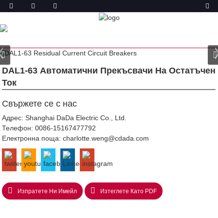
ПРОДУКТ
У ДОМА
ПРОДУКТИ
ПРЕКЪСВАЧ НА ОСТАТЪЧЕН
ТОК (ELCB & RCCB)
DAL1-63 ПРЕКЪСВАЧ НА
ОСТАТЪЧЕН ТОК
DAL1-63 Автоматични Прекъсвачи На Остатъчен
Ток
Свържете се с нас
Адрес: Shanghai DaDa Electric Co., Ltd.
Телефон:
0086-15167477792
Електронна поща:
charlotte.weng@cdada.com
Изпратете Ни Имейл
Изтеглете Като PDF