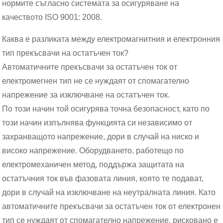
нормите съгласно системата за осигуряване на
качеството ISO 9001: 2008.
Каква е разликата между електромагнитния и електронния
тип прекъсвачи на остатъчен ток?
Автоматичните прекъсвачи за остатъчен ток от
електромегнен тип не се нуждаят от спомагателно
напрежение за изключване на остатъчен ток.
По този начин той осигурява точна безопасност, като по
този начин изпълнява функцията си независимо от
захранващото напрежение, дори в случай на ниско и
високо напрежение. Оборудването, работещо по
електромеханичен метод, поддържа защитата на
остатъчния ток във фазовата линия, която те подават,
дори в случай на изключване на неутралната линия. Като
автоматичните прекъсвачи за остатъчен ток от електронен
тип се нуждаят от спомагателно напрежение, рисковано е