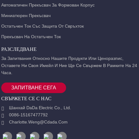
Автоматичен Прекъсвач За Формован Корпус
Миниатюрен Прекъсвач
Остатъчен Ток Със Защита От Свръхток
Прекъсвач На Остатъчен Ток
РАЗСЛЕДВАНЕ
За Запитвания Относно Нашите Продукти Или Ценоразпис,
Оставете Ни Своя Имейл И Ние Ще Се Свържем В Рамките На 24
Часа.
ЗАПИТВАНЕ СЕГА
СВЪРЖЕТЕ СЕ С НАС
Шанхай DaDa Electric Co., Ltd.
0086-15167477792
Charlotte.weng@cdada.com