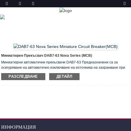
ПРОДУКТ
У ДОМА
ПРОДУКТИ
МИНИАТЮРЕН ПРЕКЪСВАЧ
(MCB)
МИНИАТЮРЕН ПРЕКЪСВАЧ ОТ СЕРИЯ NOVA
Миниатюрен Прекъсвач DAB7-63 Nova Series (MCB)
Миниатюрни автоматични прекъсвачи DAB7-63 Предназначени са за
осигуряване на автоматично изключване на източника на захранване при
излишни токове. Препоръчват се за използване в групови панели
РАЗСЛЕДВАНЕ
ДЕТАЙЛ
(апартамент и под) и разпределителни табла на жилищни, битови,
обществени и административни сгради.
64 артикула на 8 номинални тока, вариращи от 6 до 63 А. Тази MCB е
получила сертификат ASTA, SEMKO, CB, CE.
ИНФОРМАЦИЯ