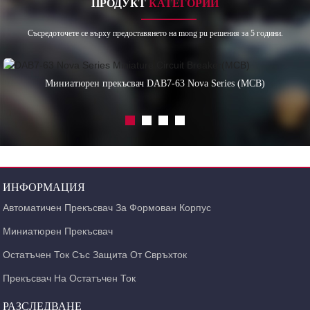
ПРОДУКТ
КАТЕГОРИИ
Съсредоточете се върху предоставянето на mong pu решения за 5 години.
Миниатюрен прекъсвач DAB7-63 Nova Series (MCB)
ИНФОРМАЦИЯ
Автоматичен Прекъсвач За Формован Корпус
Миниатюрен Прекъсвач
Остатъчен Ток Със Защита От Свръхток
Прекъсвач На Остатъчен Ток
РАЗСЛЕДВАНЕ