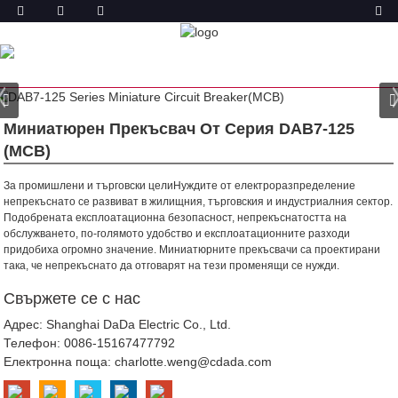
ПРОДУКТ
У ДОМА
ПРОДУКТИ
МИНИАТЮРЕН ПРЕКЪСВАЧ
(MCB)
DAB7-125 МИНИАТЮРЕН ПРЕКЪСВАЧ
Миниатюрен Прекъсвач От Серия DAB7-125
(MCB)
За промишлени и търговски цели
Нуждите от електроразпределение
непрекъснато се развиват в жилищния, търговския и индустриалния сектор.
Подобрената експлоатационна безопасност, непрекъснатостта на
обслужването, по-голямото удобство и експлоатационните разходи
придобиха огромно значение. Миниатюрните прекъсвачи са проектирани
така, че непрекъснато да отговарят на тези променящи се нужди.
Свържете се с нас
Адрес: Shanghai DaDa Electric Co., Ltd.
Телефон:
0086-15167477792
Електронна поща:
charlotte.weng@cdada.com