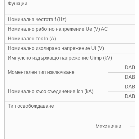
Функции
Номинална честота f (Hz)
Номинално работно напрежение Ue (V) AC
Номинален ток In (A)
Номинално изолирано напрежение Ui (V)
Импулсно издържащо напрежение Uimp (kV)
DAB7
Моментален тип изключване
DAB7
DAB7
Номинално късо съединение Icn (kA)
DAB7
Тип освобождаване
Механични
С