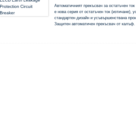
Автоматичният прекъсвач за остатъчен ток 
е нова серия от остатъчен ток (изтичане),
стандартен дизайн и усъвършенствана прои
Защитен автоматичен прекъсвач от калъф.
Номиналното изолационно напрежение на пр
160A) и 690V (Inm е повече от 250A), което
електроразпределителна мрежа с ток 10A ~
той се използва за разпределение на елект
съединение на линиите и енергийното обор
При нормални условия може да се използва