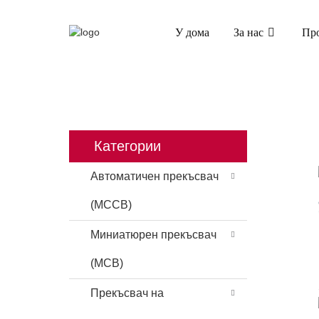
У дома
За нас
Пр
У ДОМА
ПРОДУКТИ
ПРЕКЪСВАЧ
Категории
Автоматичен прекъсвач
(MCCB)
Миниатюрен прекъсвач
(MCB)
Прекъсвач на