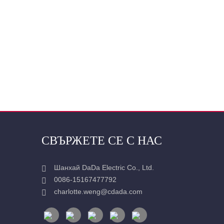
СВЪРЖЕТЕ СЕ С НАС
Шанхай DaDa Electric Co., Ltd.
0086-15167477792
charlotte.weng@cdada.com