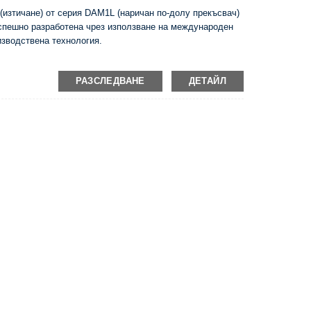
(изтичане) от серия DAM1L (наричан по-долу прекъсвач)
 успешно разработена чрез използване на международен
зводствена технология.
екъсвачите от тази серия е 400V (Inm е по-малко от
РАЗСЛЕДВАНЕ
ДЕТАЙЛ
 се използва главно за променлив ток 50Hz и номинално в
 500A и номинално работно напрежение от 380V / 400V,
рическа енергия и защита от претоварване и късо
удване.
 и за рядко превключване на линии.