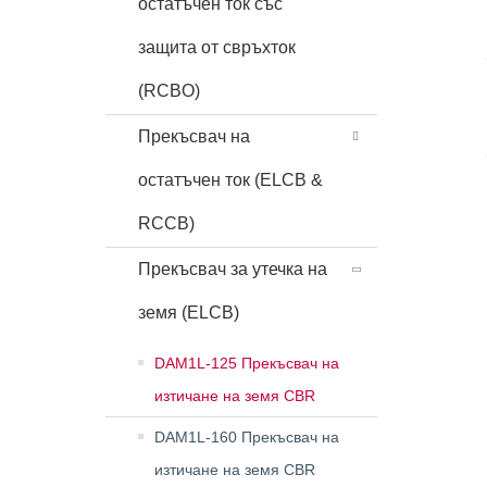
остатъчен ток със
защита от свръхток
(RCBO)
Прекъсвач на
остатъчен ток (ELCB &
RCCB)
Прекъсвач за утечка на
земя (ELCB)
DAM1L-125 Прекъсвач на
изтичане на земя CBR
DAM1L-160 Прекъсвач на
изтичане на земя CBR