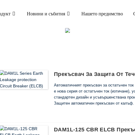
одукт
Новини и събития
Нашето предимство
ПРОДУКТ
 ЗА УТЕЧКА НА ЗЕМЯ (ELCB)
DAM1L-125 П
Прекъсвач За Защита От Те
Автоматичният прекъсвач за остатъчен ток 
е нова серия от остатъчен ток (изтичане),
стандартен дизайн и усъвършенствана прои
Защитен автоматичен прекъсвач от калъф.
Номиналното изолационно напрежение на пр
160A) и 690V (Inm е повече от 250A), което
електроразпределителна мрежа с ток 10A ~
той се използва за разпределение на елект
DAM1L-125 CBR ELCB Прекъс
съединение на линиите и енергийното обор