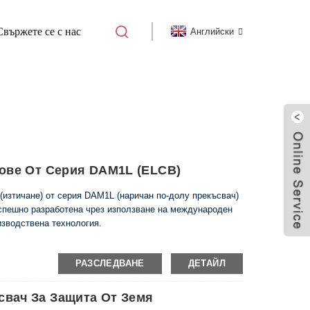
Свържете се с нас
Английски
РЕКЪСВАЧ НА ИЗТИЧАНЕ НА ЗЕМЯ CBR
чове От Серия DAM1L (ELCB)
(изтичане) от серия DAM1L (наричан по-долу прекъсвач)
 успешно разработена чрез използване на международен
зводствена технология.
екъсвачите от тази серия е 400V (Inm е по-малко от
РАЗСЛЕДВАНЕ
ДЕТАЙЛ
 се използва главно за променлив ток 50Hz и номинално в
 500A и номинално работно напрежение от 380V / 400V,
рическа енергия и защита от претоварване и късо
вач За Защита От Земя
удване.