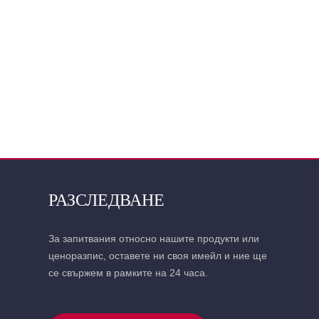
РАЗСЛЕДВАНЕ
За запитвания относно нашите продукти или
ценоразпис, оставете ни своя имейл и ние ще
се свържем в рамките на 24 часа.