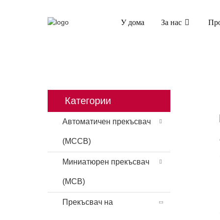
У дома
За нас
Пр
У ДОМА
ПРОДУКТИ
ПРЕКЪСВА
Категории
Автоматичен прекъсвач
(MCCB)
Миниатюрен прекъсвач
(MCB)
Прекъсвач на