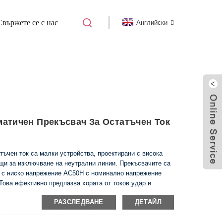
Свържете се с нас
Английски
ТОК (RCBO)
DAB7NL-32 DPN RCBO
атичен Прекъсвач За Остатъчен Ток
ъчен ток са малки устройства, проектирани с висока
щи за изключване на неутрални линии. Прекъсвачите са
и с ниско напрежение AC50H с номинално напрежение
 Това ефективно предпазва хората от токов удар и
късо съединение. Тези автоматични прекъсвачи са
РАЗСЛЕДВАНЕ
ДЕТАЙЛ
ти от пожар в резултат на земни токове, причинени от
оборудване.