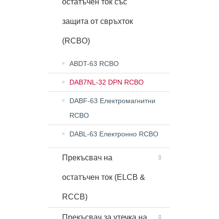
остатъчен ток със
защита от свръхток
(RCBO)
ABDT-63 RCBO
DAB7NL-32 DPN RCBO
DABF-63 Електромагнитни
RCBO
DABL-63 Електронно RCBO
Прекъсвач на
остатъчен ток (ELCB &
RCCB)
Прекъсвач за утечка на