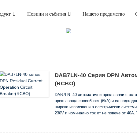
одукт
Новини и събития
Нашето предимство
ПРОДУКТ
Ч НА ОСТАТЪЧЕН ТОК СЪС ЗАЩИТА ОТ СВРЪХ
DAB7LN-40 Серия DPN Автом
(RCBO)
DAB7LN -40 автоматични прекъсвачи с остат
прекъсваща способност (6kA) и са подходя
широко използвани в електрически систем
230V и номинално ток от не повече от 40А.
оборудването на веригата от свръхток или 
подходящи и за предотвратяване на опаснос
повреда на изолацията на електрическото 