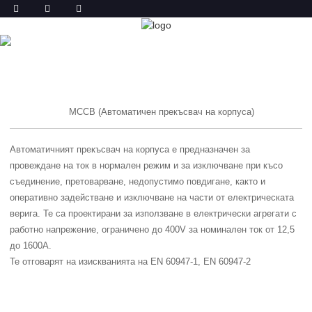
ПРОДУКТ
У ДОМА
ПРОДУКТ
MCCB (Автоматичен прекъсвач на корпуса)
Автоматичният прекъсвач на корпуса е предназначен за
провеждане на ток в нормален режим и за изключване при късо
съединение, претоварване, недопустимо повдигане, както и
оперативно задействане и изключване на части от електрическата
верига. Те са проектирани за използване в електрически агрегати с
работно напрежение, ограничено до 400V за номинален ток от 12,5
до 1600A.
Те отговарят на изискванията на EN 60947-1, EN 60947-2