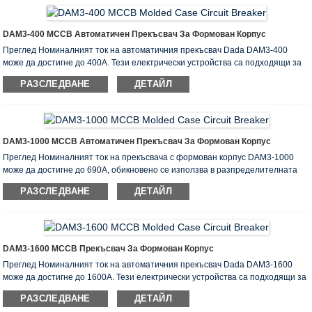
претоварване, както и за защита срещу късо съединение и условия на
понижено напрежение. В сравнение със серията DAM1, серията DAM3 е
проектирана за по-малък обем, по-голям ...
DAM3-400 MCCB Автоматичен Прекъсвач За Формован Корпус
Преглед Номиналният ток на автоматичния прекъсвач Dada DAM3-400
може да достигне до 400А. Тези електрически устройства са подходящи за
защита на вериги за разпределение на мощност с променлив ток 50-60Hz и
РАЗСЛЕДВАНЕ
ДЕТАЙЛ
номинален работен ток до 1000A. Те могат да се използват и в
електрически двигатели за рядко предпазване от стартиране и
претоварване, както и за защита срещу късо съединение и условия на
понижено напрежение. В сравнение със серията DAM1, серията DAM3 е
предназначена за малки ...
DAM3-1000 MCCB Автоматичен Прекъсвач За Формован Корпус
Преглед Номиналният ток на прекъсвача с формован корпус DAM3-1000
може да достигне до 690А, обикновено се използва в разпределителната
верига за разпределение на мощността и защита на веригата и
РАЗСЛЕДВАНЕ
ДЕТАЙЛ
захранващото оборудване от претоварване, късо съединение, повреди при
повреда на напрежението, при които променлив ток -60Hz, номинален
постоянен ток 1000A. В сравнение със серията DAM1, серията DAM3 е
проектирана за по-малък обем и по-висока прекъсваща способност,
предлагайки по-добри икономии на енергия. Електрически параметри на
DAM3-1600 MCCB Прекъсвач За Формован Корпус
DAM ...
Преглед Номиналният ток на автоматичния прекъсвач Dada DAM3-1600
може да достигне до 1600A. Тези електрически устройства са подходящи за
защита на вериги за разпределение на мощност с променлив ток 50-60Hz и
РАЗСЛЕДВАНЕ
ДЕТАЙЛ
номинален работен ток до 1000A. Те могат да се използват и в