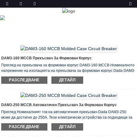
ПРОДУКТ
У ДОМА
ПРОДУКТИ
АВТОМАТИЧЕН ПРЕКЪСВАЧ
(MCCB)
АВТОМАТИЧЕН ПРЕКЪСВАЧ DAM3
DAM3-160 MCCB Прекъсвач За Формован Корпус
Преглед на прекъсвача за формован корпус DAM3-160 MCCB Номиналното
напрежение на изолацията на прекъсвача за формован корпус Dada DAM3-
160 може да достигне до 100V. Тези електрически устройства са подходящи
РАЗСЛЕДВАНЕ
ДЕТАЙЛ
за разпределителни вериги с променлив ток 50-60Hz, номинално работно
напрежение до 750V и номинален работен ток от 10A до 100A. Прекъсвачът
играе жизненоважна роля при разпределението на мощността и защитата
на веригата и захранващото оборудване от претоварване, късо
съединение и раз ...
DAM3-250 MCCB Автоматичен Прекъсвач За Формован Корпус
Преглед Номиналният ток на автоматичния прекъсвач Dada DAM3-250
може да достигне до 250А. Тези електрически устройства са подходящи за
вериги за разпределение на мощност с променлив ток 50-60Hz и
РАЗСЛЕДВАНЕ
ДЕТАЙЛ
номинален работен ток до 1000А. Те могат да се използват и в
електрически двигатели за рядко предпазване от стартиране и