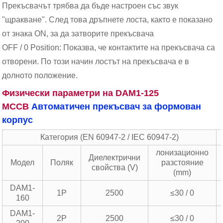
Прекъсвачът трябва да бъде настроен със звук
"щракване". След това дръпнете лоста, както е показано
от знака ON, за да затворите прекъсвача
OFF / 0 Position: Показва, че контактите на прекъсвача са
отворени. По този начин лостът на прекъсвача е в
долното положение.
Физически параметри на DAM1-125
MCCB
Автоматичен прекъсвач за формован
корпус
Категория (EN 60947-2 / IEC 60947-2)
лонизационно
Диелектрични
Модел
Поляк
разстояние
свойства (V)
(mm)
DAM1-
1P
2500
≤30 / 0
160
DAM1-
2P
2500
≤30 / 0