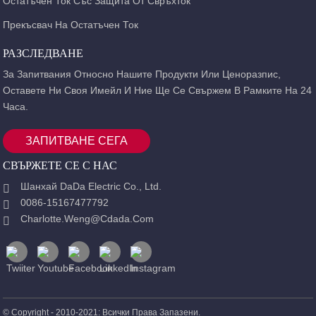
Остатъчен Ток Със Защита От Свръхток
Прекъсвач На Остатъчен Ток
РАЗСЛЕДВАНЕ
За Запитвания Относно Нашите Продукти Или Ценоразпис,
Оставете Ни Своя Имейл И Ние Ще Се Свържем В Рамките На 24
Часа.
ЗАПИТВАНЕ СЕГА
СВЪРЖЕТЕ СЕ С НАС
Шанхай DaDa Electric Co., Ltd.
0086-15167477792
Charlotte.weng@cdada.com
© Copyright - 2010-2021: Всички Права Запазени.