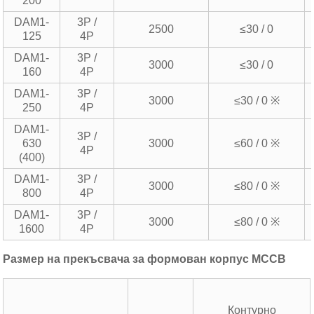
200
DAM1-
3P /
2500
≤30 / 0
125
4P
DAM1-
3P /
3000
≤30 / 0
160
4P
DAM1-
3P /
3000
≤30 / 0 ※
250
4P
DAM1-
3P /
630
3000
≤60 / 0 ※
4P
(400)
DAM1-
3P /
3000
≤80 / 0 ※
800
4P
DAM1-
3P /
3000
≤80 / 0 ※
1600
4P
Размер на прекъсвача за формован корпус MCCB
Контурно