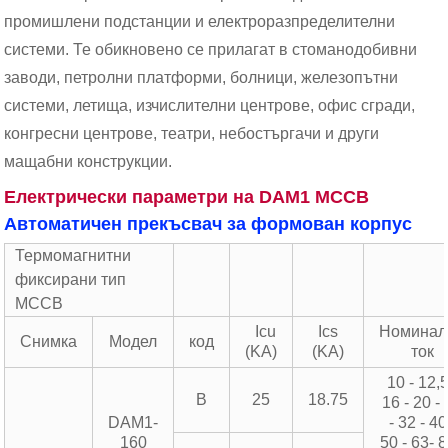
промишлени подстанции и електроразпределителни
системи. Те обикновено се прилагат в стоманодобивни
заводи, петролни платформи, болници, железопътни
системи, летища, изчислителни центрове, офис сгради,
конгресни центрове, театри, небостъргачи и други
мащабни конструкции.
Електрически параметри на DAM1 MCCB
Автоматичен прекъсвач за формован корпус
Термомагнитни
фиксирани тип
MCCB
Icu
Ics
Номинал
Снимка
Модел
код
(KA)
(KA)
ток
10 - 12,5
B
25
18.75
16 - 20 -
DAM1-
- 32 - 40
160
50 - 63- 8