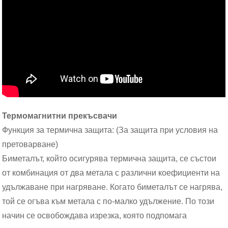
Термомагнитни прекъсвачи
Функция за термична защита: (За защита при условия на
претоварване)
Биметалът, който осигурява термична защита, се състои
от комбинация от два метала с различни коефициенти на
удължаване при нагряване. Когато биметалът се нагрява,
той се огъва към метала с по-малко удължение. По този
начин се освобождава изрезка, която подпомага