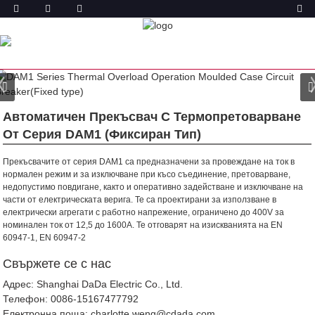
ПРОДУКТ
У ДОМА
ПРОДУКТИ
АВТОМАТИЧЕН ПРЕКЪСВАЧ
(MCCB)
DAM1 АВТОМАТИЧЕН ПРЕКЪСВАЧ ЗА
ФОРМОВАН КОРПУС
ОПЕРАЦИЯ С ТЕРМИЧНО
ПРЕТОВАРВАНЕ ФИКСИРАН ТИП MCCB
Автоматичен Прекъсвач С Термопретоварване
От Серия DAM1 (фиксиран Тип)
Прекъсвачите от серия DAM1 са предназначени за провеждане на ток в
нормален режим и за изключване при късо съединение, претоварване,
недопустимо повдигане, както и оперативно задействане и изключване на
части от електрическата верига. Те са проектирани за използване в
електрически агрегати с работно напрежение, ограничено до 400V за
номинален ток от 12,5 до 1600A.
Те отговарят на изискванията на EN
60947-1, EN 60947-2
Свържете се с нас
Адрес: Shanghai DaDa Electric Co., Ltd.
Телефон:
0086-15167477792
Електронна поща:
charlotte.weng@cdada.com