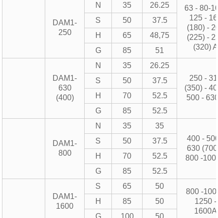
N
35
26.25
63 - 80-1
125 - 1
S
50
37.5
DAM1-
(180) - 2
250
H
65
48,75
(225) - 2
(320) A
G
85
51
N
35
26.25
DAM1-
250 - 3
S
50
37.5
630
(350) - 40
H
70
52.5
(400)
500 - 63
G
85
52.5
N
35
35
400 - 500
S
50
37.5
DAM1-
630 (700)
800
H
70
52.5
800 -100
G
85
52.5
S
65
50
800 -100
DAM1-
H
85
50
1250 -
1600
1600A
G
100
50