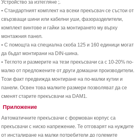
Устройство за изтегляне ;.
• Стандартният комплект на всеки прекъсвач се състои от
свързващи шини или кабелни уши, фазоразделители,
комплект винтове и гайки за монтирането му върху
монтажния панел.
• С помощта на специална скоба 125 и 160 единици могат
да бъдат монтирани на DIN-шина.
• Теглото и размерите на тези прекъсвачи са с 10-20% по-
малко от предложените от други домашни производители.
Този факт предвижда монтиране на по-малки кутии и
панели. Освен това малките размери позволяват да се
сменят старите прекъсвачи на DAM1.
Приложение
Автоматичните прекъсвачи с формован корпус са
прекъсвачи с ниско напрежение. Те отговарят на нуждите
от инсталиране на малки потребители до големите