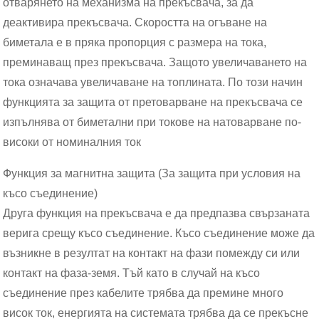
отварянето на механизма на прекъсвача, за да
деактивира прекъсвача. Скоростта на огъване на
биметала е в пряка пропорция с размера на тока,
преминаващ през прекъсвача. Защото увеличаването на
тока означава увеличаване на топлината. По този начин
функцията за защита от претоварване на прекъсвача се
изпълнява от биметални при токове на натоварване по-
високи от номиналния ток
Функция за магнитна защита (За защита при условия на
късо съединение)
Друга функция на прекъсвача е да предпазва свързаната
верига срещу късо съединение. Късо съединение може да
възникне в резултат на контакт на фази помежду си или
контакт на фаза-земя. Тъй като в случай на късо
съединение през кабелите трябва да премине много
висок ток, енергията на системата трябва да се прекъсне