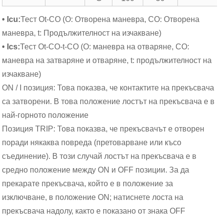
• Icu:
Тест Ot-CO (O: Отворена маневра, CO: Отворена
маневра, t: Продължителност на изчакване)
• Ics:
Тест Ot-CO-t-CO (O: маневра на отваряне, CO:
маневра на затваряне и отваряне, t: продължителност на
изчакване)
ON / I позиция: Това показва, че контактите на прекъсвача
са затворени. В това положение лостът на прекъсвача е в
най-горното положение
Позиция TRIP: Това показва, че прекъсвачът е отворен
поради някаква повреда (претоварване или късо
съединение). В този случай лостът на прекъсвача е в
средно положение между ON и OFF позиции. За да
прекарате прекъсвача, който е в положение за
изключване, в положение ON; натиснете лоста на
прекъсвача надолу, както е показано от знака OFF